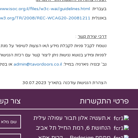
בעברית
www.isoc.org.il/files/w3c-wai/guidelines.html
באנגלית
w.w3.org/TR/2008/REC-WCAG20-20081211
דרכי יצירת קשר
:
נשמח לקבל פניות לקבלת מידע ו/או הצעות לשיפור על מנת
לפניות ומידע בנושא נגישות ניתן ליצור קשר עם רכזת הנגיש
גב' יבגניה גיארגיה במייל:
admin@tavordoors.co.il
או בטלפון: 4-6769290
הצהרת הנגישות עודכנה בתאריך 30.07.2023
פרטי התקשרות
צור קש
‏א.תעשיה אלון תבור עפולה עילית
הנחושת 6, רמת החייל תל אביב
מתחם Redesign – קרית אתא