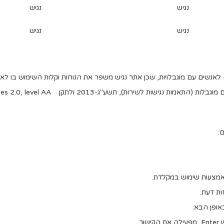
נגיש
נגיש
נגיש
נגיש
שים עם מוגבלויות, שכן אתר נגיש משפר את הנוחות וקלות השימוש בו לאנש
2013 ולתקן W3C's Web Content Accessibility Guidelines 2.0, level AA.
:
אמצעות שימוש במקלדת.
ת דעת.
אופן הבא: