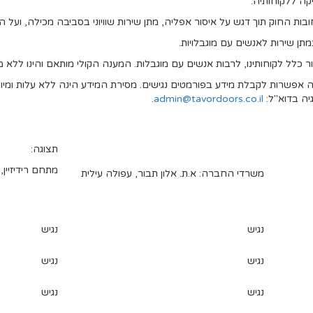
קה ללקוחותיה.
בות החוק תוך דגש על איסור אפליה, מתן שירות שוויוני בסביבה מכילה, ועל
ן שירות לאנשים עם מוגבלויות.
ור כלל לקוחותינו, לרבות אנשים עם מוגבלות. המענה הקולי מותאם והינו ללא
פשרות לקבלת מידע בפורמטים נגישים. מסירת המידע הינה ללא עלות ומיועדת
גיה בדוא"ל:
admin@tavordoors.co.il
.
תצוגה:
מתחם רידיזיין,
משרדי החברה: א.ת. אלון תבור, עפולה עילית
נגיש
נגיש
נגיש
נגיש
נגיש
נגיש