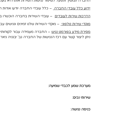
החברה תמשיך ותפעל לשיפור נגישות השירות אותו היא מעני
יידוע כלל עובדי החברה
– כלל עובדי החברה יודעו אודות חו
הדרכות שירות לעובדים
– עובדי השירות בחברה הוכשרו במת
מוקדי שירות טלפוני
– מוקדי השירות שלנו זמינים ונגישים עב
מסירת מידע בפורמט נגיש
– החברה מעמידה עבור לקוחותיה א
ניתן ליצור קשר עם רכז הנגישות של החברה גב' יבגניה גיאר
מערכת שמע לכבדי שמיעה:
שירותי נכים:
כניסה נגישה: