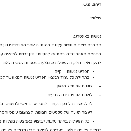
ריהוט נגיש:
שילוט:
נגישות באינטרנט
החברה רואה חשיבות עליונה בהנגשת אתר האינטרנט שלה לאנ
בהתאם האתר נבנה בהתאם לתקנות שוויון זכויות לאנשים עם מוגבלות (התאמות נגישות לשירות), תשע"ג-
להלן תיאור חלק מהפעולות שבוצעו במסגרת הנגשת האתר:
תפריט נגישות – קיים
בתחילת כל עמוד תמצאו תפריט נגישות המאפשר לכם
– לשנות את גודל הגופן.
– לשנות את ניגודיות הצבעים.
– לדלג ישירות לתוכן העמוד, לתפריט הראשי ולחיפוש, ב
– לעצור תנועה של טקסטים ותמונות, לצמצום עומס והסחו
כל הפעולות באתר ניתנות לביצוע באמצעות מקלדת ב
לחיצה על מקש Tab מעבירה לקישור הבא ולחיצה על מקש Enter מפעילה את הקישור.